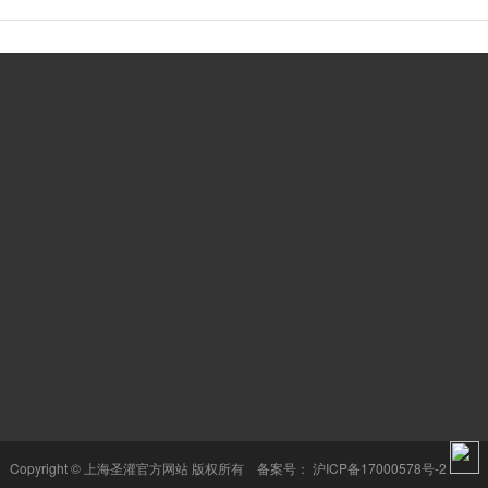
全国服务热线：
心
焦点资讯
021-69176088
企业动态
联系电话：
行业资讯
18221111995
公司地址：
浙江省嘉兴市经济技
Copyright © 上海圣灌官方网站 版权所有 备案号：
沪ICP备17000578号-2