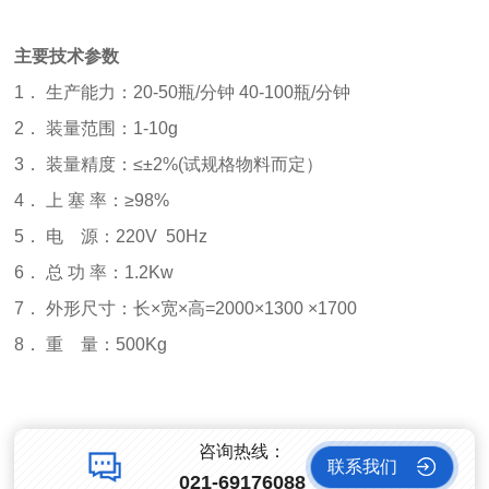
主要技术参数
1． 生产能力：20-50瓶/分钟 40-100瓶/分钟
2． 装量范围：1-10g
3． 装量精度：≤±2%(试规格物料而定）
4． 上 塞 率：≥98%
5． 电 源：220V 50Hz
6． 总 功 率：1.2Kw
7． 外形尺寸：长×宽×高=2000×1300 ×1700
8． 重 量：500Kg
咨询热线：
联系我们
021-69176088